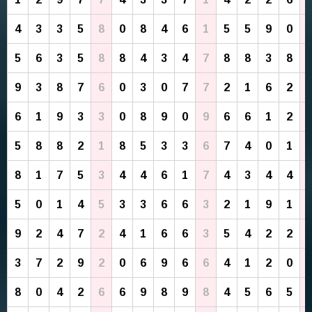
4
3
3
5
8
0
8
4
6
1
5
5
9
0
5
6
3
5
8
8
4
3
4
7
8
8
3
8
9
3
8
7
6
0
3
0
7
7
2
1
6
2
6
1
9
3
3
0
8
9
0
9
6
6
1
2
5
8
8
2
1
8
5
3
3
6
7
4
0
1
8
1
7
5
3
4
4
6
1
7
4
3
4
4
5
0
1
4
5
3
3
6
6
3
2
1
9
1
9
2
4
7
2
4
1
6
6
3
5
4
2
2
3
7
2
9
2
0
6
9
6
6
4
1
2
0
8
0
4
2
6
6
9
8
9
8
4
5
6
5