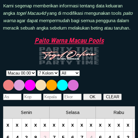
Kami segenap memberikan informasi tentang data keluaran
angka
togel Macau4d
yang di modifikasi mengunakan tools
paito
warna
agar dapat mempermudah bagi semua pengguna dalam
meracik sebuah angka sebelum melakukan beting atau taruhan.
Paito Warna Macau Pools
Senin
Selasa
Rabu
x
x
x
x
x
x
x
x
x
x
x
x
x
x
6
4
3
8
2
7
5
6
7
4
6
4
5
3