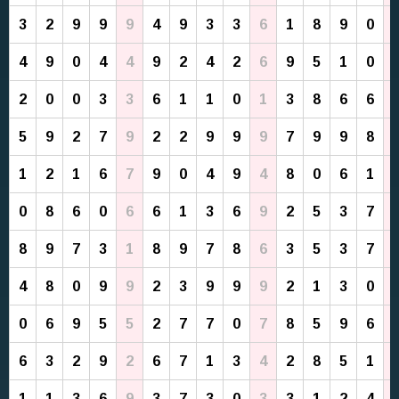
3
2
9
9
9
4
9
3
3
6
1
8
9
0
4
9
0
4
4
9
2
4
2
6
9
5
1
0
2
0
0
3
3
6
1
1
0
1
3
8
6
6
5
9
2
7
9
2
2
9
9
9
7
9
9
8
1
2
1
6
7
9
0
4
9
4
8
0
6
1
0
8
6
0
6
6
1
3
6
9
2
5
3
7
8
9
7
3
1
8
9
7
8
6
3
5
3
7
4
8
0
9
9
2
3
9
9
9
2
1
3
0
0
6
9
5
5
2
7
7
0
7
8
5
9
6
6
3
2
9
2
6
7
1
3
4
2
8
5
1
1
1
3
6
9
3
7
3
0
3
3
1
2
4