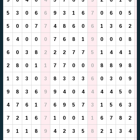
5
3
0
6
6
9
3
1
6
7
0
6
0
5
5
0
0
7
7
4
8
6
0
6
1
3
6
2
6
4
0
0
0
7
6
8
1
9
0
0
0
8
6
0
3
8
2
2
2
7
7
5
1
4
4
1
2
8
0
1
1
7
7
0
0
0
8
8
9
8
1
3
3
0
3
8
3
3
3
6
0
3
0
9
9
8
3
6
9
9
4
0
4
4
4
4
5
0
4
7
6
1
7
6
9
5
7
3
1
5
6
3
7
2
1
6
7
1
0
0
1
1
6
7
8
2
9
1
1
8
9
4
2
3
5
8
2
1
3
4