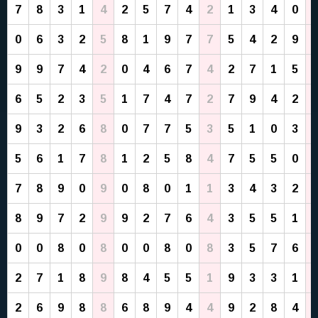
7
8
3
1
4
2
5
7
4
2
1
3
4
0
0
6
3
2
5
8
1
9
7
7
5
4
2
9
9
9
7
4
2
0
4
6
7
4
2
7
1
5
6
5
2
3
5
1
7
4
7
2
7
9
4
2
9
3
2
6
8
0
7
7
5
3
5
1
0
3
5
6
1
7
8
1
2
5
8
4
7
5
5
0
7
8
9
0
9
0
8
0
1
1
3
4
3
2
8
9
7
2
9
9
2
7
6
4
3
5
5
1
0
0
8
0
8
0
0
8
0
8
3
5
7
6
2
7
1
8
9
8
4
5
5
1
9
3
3
1
2
6
9
8
8
6
8
9
4
4
9
2
8
4