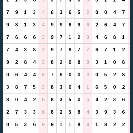
7
9
1
3
4
6
3
6
5
2
0
0
4
7
9
8
1
3
4
9
9
6
9
6
2
6
4
7
7
6
6
6
3
9
7
1
2
3
4
6
8
1
7
4
3
8
2
9
7
9
7
7
6
7
1
2
9
2
8
4
3
8
2
0
8
8
3
1
0
8
0
6
4
4
8
7
9
0
0
0
0
5
2
8
3
8
7
5
3
8
3
6
4
1
6
5
0
2
8
0
4
2
6
8
3
5
0
5
4
2
3
6
2
7
3
3
6
8
2
5
8
4
3
9
3
6
0
5
3
6
9
9
1
1
8
9
1
8
2
2