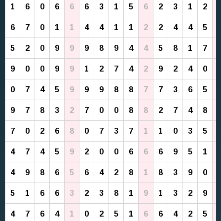
1
6
0
6
6
6
3
1
5
6
2
3
1
2
6
7
0
1
1
4
4
1
1
2
2
4
4
5
5
2
0
9
9
9
8
9
4
4
5
8
1
7
9
0
0
9
9
1
2
7
4
2
9
2
4
0
0
7
4
5
9
9
9
8
8
7
7
3
6
5
9
7
8
3
2
7
0
0
8
8
2
7
4
8
7
0
2
6
8
0
7
3
7
1
1
0
3
5
4
7
4
5
9
2
0
0
6
6
6
9
5
1
4
9
8
6
5
6
4
2
8
1
8
3
9
0
5
1
6
6
3
2
3
8
1
9
1
3
2
9
4
7
6
4
1
0
2
5
1
6
6
4
2
5