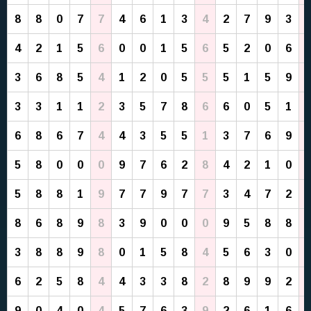
8
8
0
7
7
4
6
1
3
4
2
7
9
3
4
2
1
5
6
0
0
1
5
6
5
2
0
6
3
6
8
5
4
1
2
0
5
5
5
1
5
9
3
3
1
1
2
3
5
7
8
6
6
0
5
1
6
8
6
7
4
4
3
5
5
1
3
7
6
9
5
8
0
0
0
9
7
6
2
8
4
2
1
0
5
8
8
1
9
7
7
9
7
7
3
4
7
2
8
6
8
9
8
3
9
0
0
0
9
5
8
8
3
8
8
9
8
0
1
5
8
4
5
6
3
0
6
2
5
8
4
4
3
3
8
2
8
9
9
2
9
0
4
0
4
5
7
6
3
9
2
6
1
6