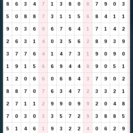
8
6
3
4
7
1
3
8
0
8
7
9
0
3
5
0
8
8
7
3
1
1
5
6
8
4
1
1
9
0
3
6
9
6
7
6
4
1
7
1
4
2
2
6
3
1
4
0
3
5
6
2
8
9
3
9
3
7
7
6
4
1
4
7
3
1
9
0
9
0
1
9
1
5
6
6
9
4
4
8
9
0
5
1
1
2
0
6
6
0
6
8
4
3
7
9
0
2
8
8
7
0
7
6
3
4
7
2
3
3
2
1
2
7
1
1
2
9
9
0
9
9
2
0
4
8
7
0
3
0
3
3
5
7
2
9
3
8
8
5
5
1
4
6
1
9
3
2
2
4
0
6
2
9