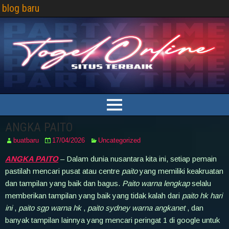
blog baru
ANGKA PAITO
buatbaru
17/04/2026
Uncategorized
ANGKA PAITO
– Dalam dunia nusantara kita ini, setiap pemain
pastilah mencari pusat atau centre
paito
yang memiliki keakruatan
dan tampilan yang baik dan bagus.
Paito warna lengkap
selalu
memberikan tampilan yang baik yang tidak kalah dari
paito hk hari
ini
,
paito sgp warna hk
,
paito sydney warna angkanet
, dan
banyak tampilan lainnya yang mencari peringat 1 di google untuk