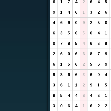
6
1
7
4
2
6
4
5
9
1
4
6
1
3
2
6
4
6
9
0
9
2
8
0
6
3
5
0
5
0
4
1
0
7
8
5
4
6
8
8
2
6
0
6
6
8
7
9
6
1
5
6
2
5
6
9
9
8
6
6
3
6
0
4
3
6
1
1
2
9
1
5
9
5
4
4
8
4
8
1
3
0
6
4
1
6
2
2