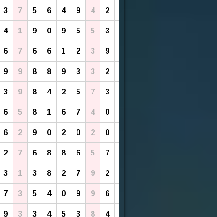
3
7
5
6
4
9
4
2
7
2
9
2
4
1
9
0
9
5
5
3
4
9
3
3
6
7
6
6
1
2
3
9
7
2
2
4
9
9
8
8
9
3
3
2
5
1
1
2
3
9
8
4
2
5
7
3
0
7
6
4
6
5
8
1
6
7
4
0
5
5
0
5
6
2
9
0
2
0
2
0
0
4
2
6
2
7
6
8
8
6
5
7
3
2
0
2
3
1
3
8
2
7
9
2
0
5
2
7
7
3
5
4
0
9
9
6
1
0
2
2
9
3
3
4
5
3
8
4
4
4
1
5