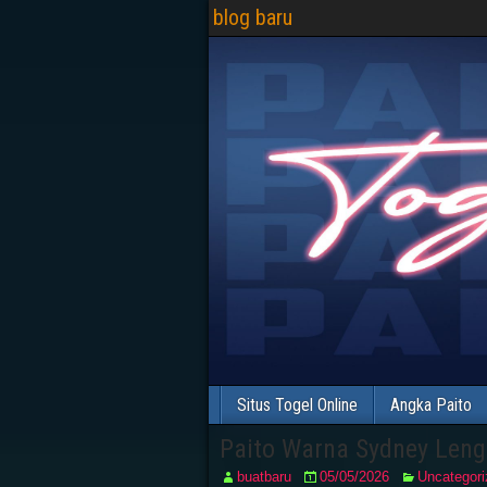
blog baru
Situs Togel Online
Angka Paito
Paito Warna Sydney Len
buatbaru
05/05/2026
Uncategori