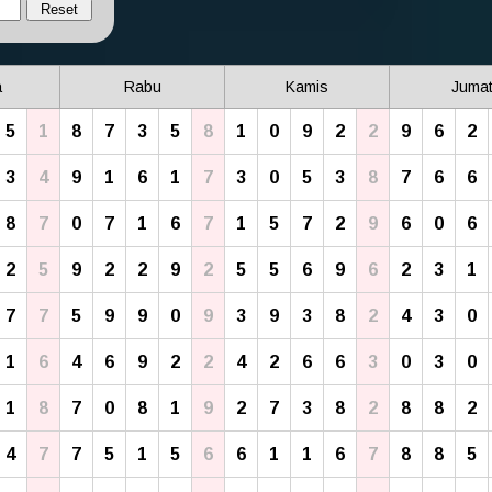
a
Rabu
Kamis
Juma
5
1
8
7
3
5
8
1
0
9
2
2
9
6
2
3
4
9
1
6
1
7
3
0
5
3
8
7
6
6
8
7
0
7
1
6
7
1
5
7
2
9
6
0
6
2
5
9
2
2
9
2
5
5
6
9
6
2
3
1
7
7
5
9
9
0
9
3
9
3
8
2
4
3
0
1
6
4
6
9
2
2
4
2
6
6
3
0
3
0
1
8
7
0
8
1
9
2
7
3
8
2
8
8
2
4
7
7
5
1
5
6
6
1
1
6
7
8
8
5