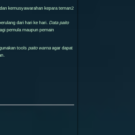
n dan kemusyawarahan kepara teman2
rulang dari hari ke hari.
Data paito
 bagi pemula maupun pemain
gunakan tools
paito warna
agar dapat
an.