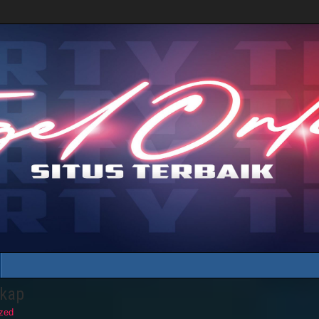
gkap
zed