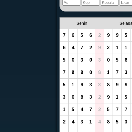
Senin
Selas
7
6
5
6
2
9
9
5
6
4
7
2
9
3
1
1
5
0
3
0
3
0
5
8
7
8
8
0
8
1
7
3
5
1
9
3
3
8
9
9
3
0
8
3
2
9
1
5
1
5
4
7
2
5
7
7
2
4
3
1
4
8
5
3