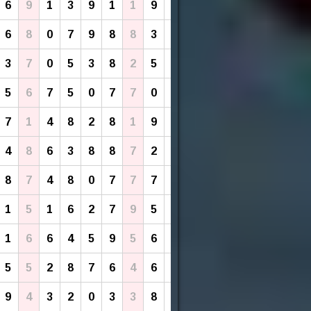
6
9
1
3
9
1
1
9
4
4
9
4
6
8
0
7
9
8
8
3
6
4
9
4
3
7
0
5
3
8
2
5
1
1
5
6
5
6
7
5
0
7
7
0
2
5
6
2
7
1
4
8
2
8
1
9
0
5
7
3
4
8
6
3
8
8
7
2
7
0
2
2
8
7
4
8
0
7
7
7
5
5
5
1
1
5
1
6
2
7
9
5
9
1
4
5
1
6
6
4
5
9
5
6
2
4
5
9
5
5
2
8
7
6
4
6
2
7
8
6
9
4
3
2
0
3
3
8
3
9
9
9