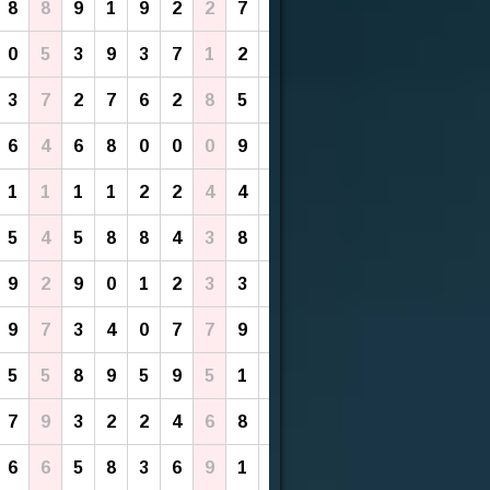
8
8
9
1
9
2
2
7
6
8
9
8
0
5
3
9
3
7
1
2
8
6
5
2
3
7
2
7
6
2
8
5
4
8
2
1
6
4
6
8
0
0
0
9
4
7
9
7
1
1
1
1
2
2
4
4
8
0
2
2
5
4
5
8
8
4
3
8
2
9
1
1
9
2
9
0
1
2
3
3
9
0
4
4
9
7
3
4
0
7
7
9
3
8
2
1
5
5
8
9
5
9
5
1
2
8
1
9
7
9
3
2
2
4
6
8
9
1
9
1
6
6
5
8
3
6
9
1
6
4
6
1