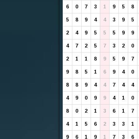
6
0
7
3
1
9
5
8
5
8
9
4
4
3
9
5
2
4
9
5
5
5
9
9
4
7
2
5
7
3
2
0
2
1
1
8
9
5
9
7
9
8
5
1
6
9
4
0
8
8
9
4
4
7
4
4
4
9
0
9
9
4
1
0
8
0
2
1
3
6
1
7
4
1
5
6
2
3
3
1
9
6
1
9
1
7
3
6