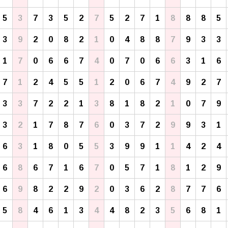
5
3
7
3
5
2
7
5
2
7
1
8
8
8
5
3
9
2
0
8
2
1
0
4
8
8
7
9
3
3
1
7
0
6
6
7
4
0
7
0
6
6
3
1
6
7
1
2
4
5
5
1
2
0
6
7
4
9
2
7
3
3
7
2
2
1
3
8
1
8
2
1
0
7
9
3
2
1
7
8
7
6
0
3
7
2
9
9
3
1
6
3
1
8
0
5
5
3
9
9
1
1
4
2
4
6
8
6
7
1
6
7
0
5
7
1
8
1
2
9
6
9
8
2
2
9
2
0
3
6
2
8
7
7
6
5
8
4
6
1
3
4
4
8
2
3
5
6
8
1