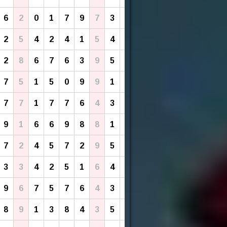
6
2
0
1
7
9
7
3
3
7
2
9
2
5
4
2
4
1
5
4
0
7
8
6
2
8
6
7
6
3
9
5
5
0
5
5
7
5
1
5
0
9
9
1
8
3
8
2
7
7
1
7
7
6
4
3
8
5
8
4
9
1
6
6
9
8
8
1
0
5
1
6
7
2
4
5
7
2
9
5
1
5
5
1
3
3
4
2
5
1
6
4
9
8
2
1
9
6
7
5
7
6
4
3
9
6
1
7
8
9
1
3
8
4
3
5
4
8
9
8