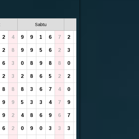
t
Sabtu
Minggu
2
4
9
9
1
6
7
2
7
6
0
6
2
8
9
9
5
6
2
3
0
2
5
7
6
3
0
8
9
8
8
0
2
7
7
5
2
3
2
8
6
5
2
2
0
1
9
1
8
8
8
3
6
7
4
0
9
3
7
1
9
9
5
3
3
4
7
9
7
0
8
8
9
2
4
8
6
9
6
7
8
2
8
1
6
2
0
9
0
3
3
3
9
1
7
8